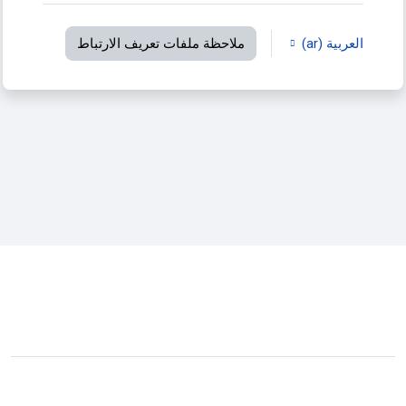
العربية ‎(ar)‎
ملاحظة ملفات تعريف الارتباط
لم يتم دخولك.
ملخص الاحتفاظ بالبيانات
التبديل إلى القالب القياسي
مشغل بواسطة
مودل